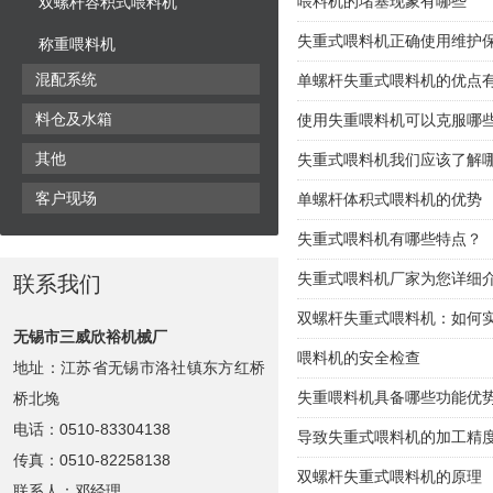
喂料机的堵塞现象有哪些
双螺杆容积式喂料机
失重式喂料机正确使用维护
称重喂料机
混配系统
单螺杆失重式喂料机的优点
料仓及水箱
使用失重喂料机可以克服哪
其他
失重式喂料机我们应该了解
客户现场
单螺杆体积式喂料机的优势
失重式喂料机有哪些特点？
失重式喂料机厂家为您详细
联系我们
双螺杆失重式喂料机：如何
无锡市三威欣裕机械厂
喂料机的安全检查
地址：江苏省无锡市洛社镇东方红桥
失重喂料机具备哪些功能优
桥北堍
电话：0510-83304138
导致失重式喂料机的加工精
传真：0510-82258138
双螺杆失重式喂料机的原理
联系人：邓经理