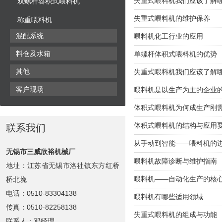
失重式喂料机我们应该了解
双螺杆容积式喂料机
失重式喂料机的维护保养
称重喂料机
混配系统
喂料机化工行业的应用
料仓及水箱
单螺杆体积式喂料机的优势
其他
失重式喂料机我们应该了解
客户现场
喂料机是以生产为主的企业
体积式喂料机为何成生产刚
体积式喂料机的结构与应用
联系我们
从手动到智能——喂料机的
无锡市三威欣裕机械厂
喂料机故障诊断与维护指南
地址：江苏省无锡市洛社镇东方红桥
喂料机——自动化生产的核
桥北堍
电话：0510-83304138
喂料机有哪些适用领域
传真：0510-82258138
失重式喂料机的组成与功能
联系人：邓经理